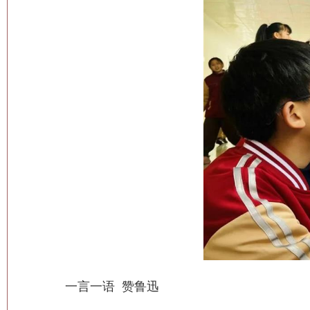
一言一语 赞鲁迅