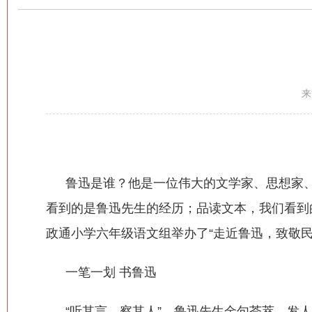
来
鲁迅是谁？他是一位伟大的文学家、思想家、
看到的是鲁迅先生的经历；品读文本，我们看到
政通小学六年级语文组举办了“走近鲁迅，致敬民
一笔一划 书鲁迅
“听其言，察其人”。鲁迅先生金句荟萃，发